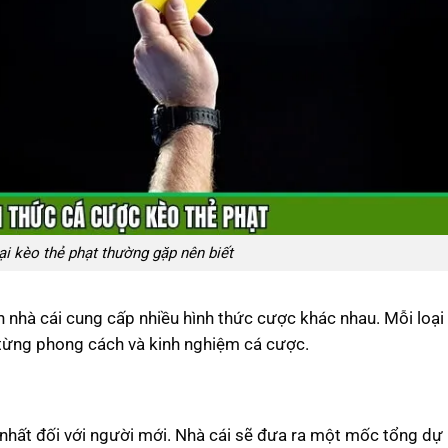
i kèo thẻ phạt thường gặp nên biết
 nhà cái cung cấp nhiều hình thức cược khác nhau. Mỗi loại
 từng phong cách và kinh nghiệm cá cược.
n nhất đối với người mới. Nhà cái sẽ đưa ra một mốc tổng dự