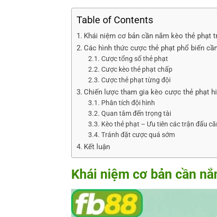
Table of Contents
Khái niệm cơ bản cần nắm kèo thẻ phạt 
Các hình thức cược thẻ phạt phổ biến cầ
Cược tổng số thẻ phạt
Cược kèo thẻ phạt chấp
Cược thẻ phạt từng đội
Chiến lược tham gia kèo cược thẻ phạt h
Phân tích đội hình
Quan tâm đến trọng tài
Kèo thẻ phạt – Ưu tiên các trận đấu c
Tránh đặt cược quá sớm
Kết luận
Khái niệm cơ bản cần nắ