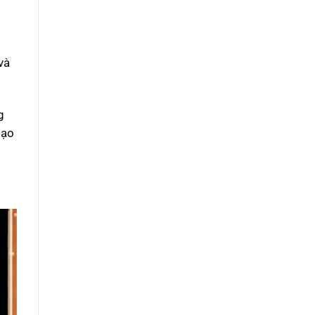
và
g
tạo