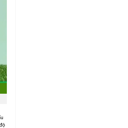
ấu
 độ