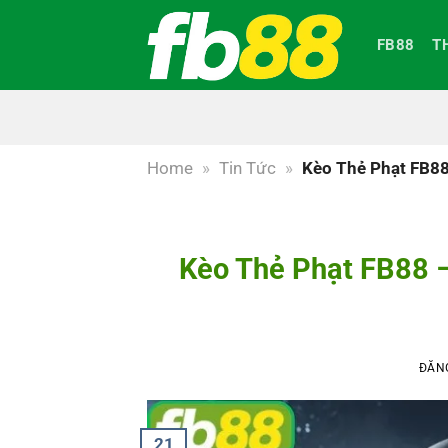
Bỏ
qua
FB88
T
nội
dung
Home
»
Tin Tức
»
Kèo Thẻ Phạt FB88
Kèo Thẻ Phạt FB88 
ĐĂN
21