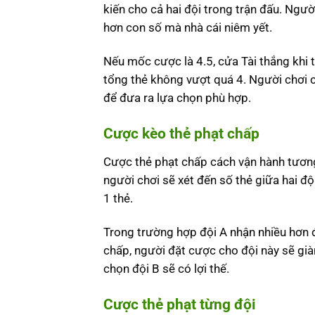
kiến cho cả hai đội trong trận đấu. Ngư
hơn con số mà nhà cái niêm yết.
Nếu mốc cược là 4.5, cửa Tài thắng khi t
tổng thẻ không vượt quá 4. Người chơi 
để đưa ra lựa chọn phù hợp.
Cược kèo thẻ phạt chấp
Cược thẻ phạt chấp cách vận hành tương
người chơi sẽ xét đến số thẻ giữa hai đ
1 thẻ.
Trong trường hợp đội A nhận nhiều hơn 
chấp, người đặt cược cho đội này sẽ giàn
chọn đội B sẽ có lợi thế.
Cược thẻ phạt từng đội