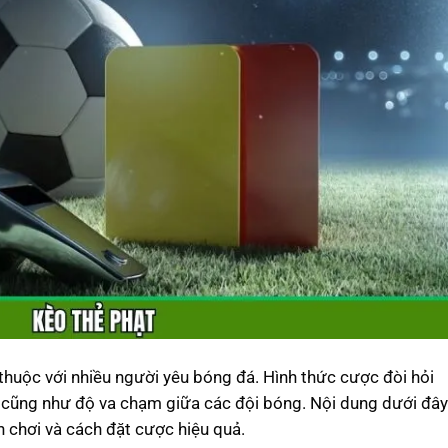
thuộc với nhiều người yêu bóng đá. Hình thức cược đòi hỏi
ơi cũng như độ va chạm giữa các đội bóng. Nội dung dưới đây
 chơi và cách đặt cược hiệu quả.