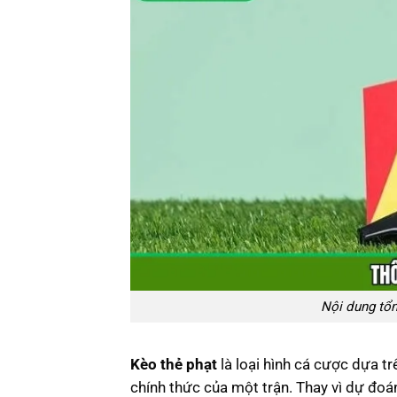
Nội dung tổn
Kèo thẻ phạt
là loại hình cá cược dựa tr
chính thức của một trận. Thay vì dự đoá