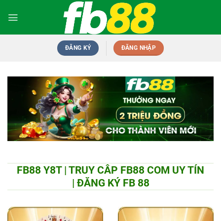
Bỏ
qua
nội
dung
ĐĂNG KÝ
ĐĂNG NHẬP
FB88 Y8T | TRUY CÂP FB88 COM UY TÍN
| ĐĂNG KÝ FB 88