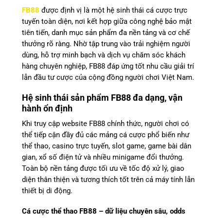
FB88
được định vị là một hệ sinh thái cá cược trực
tuyến toàn diện, nơi kết hợp giữa công nghệ bảo mật
tiên tiến, danh mục sản phẩm đa nền tảng và cơ chế
thưởng rõ ràng. Nhờ tập trung vào trải nghiệm người
dùng, hỗ trợ minh bạch và dịch vụ chăm sóc khách
hàng chuyên nghiệp, FB88 đáp ứng tốt nhu cầu giải trí
lẫn đầu tư cược của cộng đồng người chơi Việt Nam.
Hệ sinh thái sản phẩm FB88 đa dạng, vận
hành ổn định
Khi truy cập website FB88 chính thức, người chơi có
thể tiếp cận đầy đủ các mảng cá cược phổ biến như
thể thao, casino trực tuyến, slot game, game bài dân
gian, xổ số điện tử và nhiều minigame đổi thưởng.
Toàn bộ nền tảng được tối ưu về tốc độ xử lý, giao
diện thân thiện và tương thích tốt trên cả máy tính lẫn
thiết bị di động.
Cá cược thể thao FB88 – dữ liệu chuyên sâu, odds