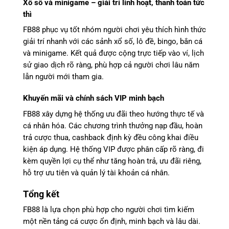
Xổ số và minigame – giải trí linh hoạt, thanh toán tức
thì
FB88 phục vụ tốt nhóm người chơi yêu thích hình thức
giải trí nhanh với các sảnh xổ số, lô đề, bingo, bắn cá
và minigame. Kết quả được cộng trực tiếp vào ví, lịch
sử giao dịch rõ ràng, phù hợp cả người chơi lâu năm
lẫn người mới tham gia.
Khuyến mãi và chính sách VIP minh bạch
FB88 xây dựng hệ thống ưu đãi theo hướng thực tế và
cá nhân hóa. Các chương trình thưởng nạp đầu, hoàn
trả cược thua, cashback định kỳ đều công khai điều
kiện áp dụng. Hệ thống VIP được phân cấp rõ ràng, đi
kèm quyền lợi cụ thể như tăng hoàn trả, ưu đãi riêng,
hỗ trợ ưu tiên và quản lý tài khoản cá nhân.
Tổng kết
FB88 là lựa chọn phù hợp cho người chơi tìm kiếm
một nền tảng cá cược ổn định, minh bạch và lâu dài.