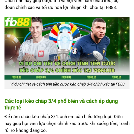
Cách tính này giúp cược thủ và hội viên nắm chắc kèo, dự
đoán chính xác và tối ưu hóa lợi nhuận khi chơi tại FB88.
Ví dụ chi tiết về cách tính tiền cược kèo chấp 3/4 chính xác tại FB88
Các loại kèo chấp 3/4 phổ biến và cách áp dụng
thực tế
Để nắm chắc kèo chấp 3/4, anh em cần hiểu từng loại. Điều
này giúp hội viên lựa chọn chính xác trước khi xuống tiền, tránh
rủi ro không đáng có.